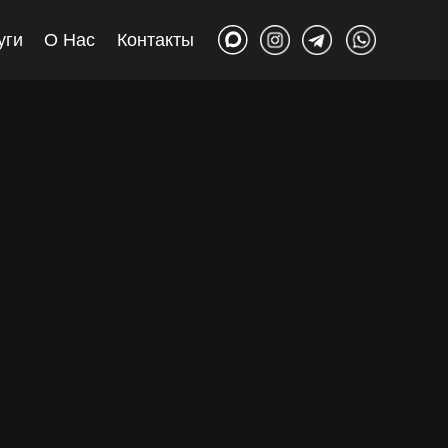
уги
О Нас
Контакты
ндшафтное проектирование
агоустройство территории
еленение / уход
стрибьюция