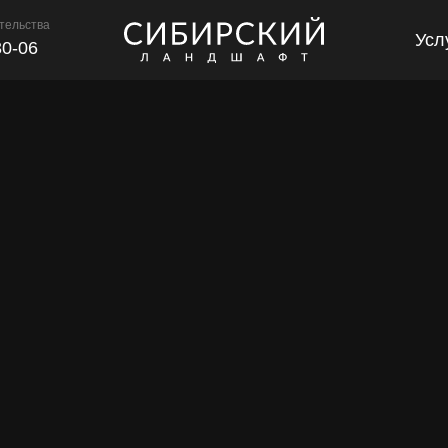
тельства
Усл
30-06
Ла
Бл
Оз
Ди